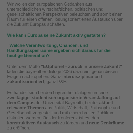
Wir wollen den europäischen Gedanken aus
unterschiedlichen wirtschaftlichen, politischen und
gesellschaftlichen Perspektiven beleuchten
und somit einen
Raum für einen offenen, lösungsorientierten Austausch über
die Zukunft Europas schaffen
.
Wie kann Europa seine Zukunft aktiv gestalten?
Welche Verantwortung, Chancen, und
Handlungsspielräume ergeben sich daraus für die
heutige Generation?
Unt
er dem Motto
"EUphorie! - zurück in unsere Zukunft"
laden die bayreuther dialoge 2026 dazu ein, genau diesen
Fragen nachzugehen. Ganz
interdisziplinär
und
zukunftsorientiert
, ganz P&E.
Es handelt sich bei den bayreuther dialogen um eine
zweitä
gige
,
studentisch organisierte Veranstaltung auf
dem Campus
der Universität Bayreuth, bei der
aktuell
relevante Themen
aus Politik, Wirtschaft, Philosophie und
Gesellschaft vorgestellt und mit einem breiten Publikum
diskutiert werden. Ziel der Konferenz ist es, den
konstruktiven Austausch
zu fördern und
neue Denkräume
zu eröffnen.