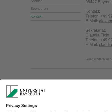
Anreise
95447 Bayreut
Sponsoren
‍Kontakt:
‍Telefon: +49 
Kontakt
E-Mail:
alexan
Sekretariat:
Claudia Ficht
Telefon: +49 9
E-Mail:
claudia
Verantwortlich für 